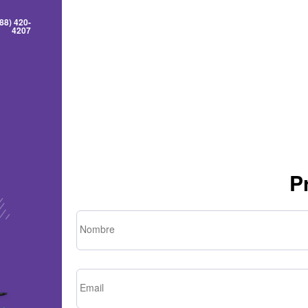
88) 420-
4207
P
Nombre
Email